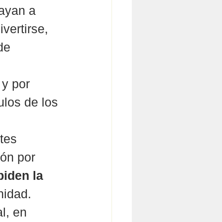
ayan a 
vertirse, 
de 
 y por 
los de los 
tes 
ón por 
iden la 
nidad.
l, en 