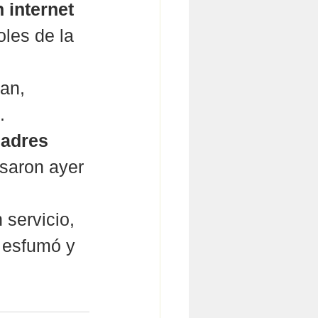
n internet 
oles de la 
an, 
.
madres 
saron ayer 
servicio, 
 esfumó y 