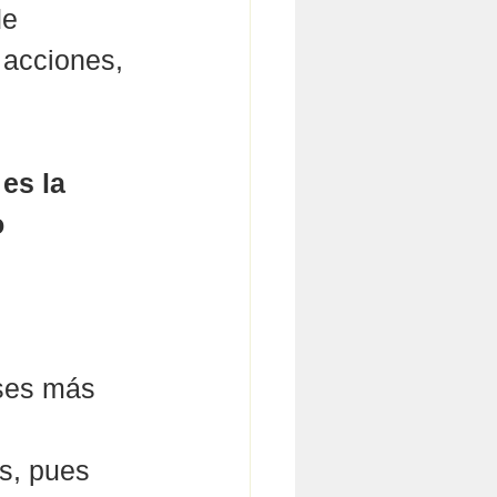
de 
 acciones, 
 
es la 
 
íses más 
s, pues 