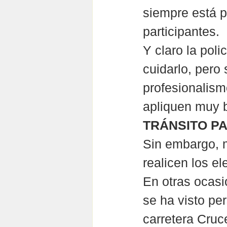
siempre está p
participantes.
Y claro la poli
cuidarlo, pero
profesionalism
apliquen muy bi
TRÁNSITO P
Sin embargo, m
realicen los e
En otras ocas
se ha visto per
carretera Cruc