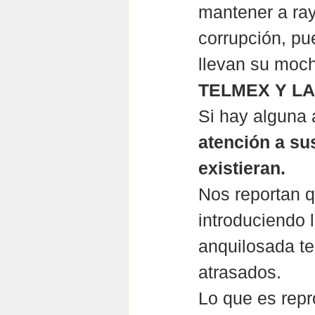
mantener a ray
corrupción, pu
llevan su moc
TELMEX Y L
Si hay alguna 
atención a su
existieran.
Nos reportan q
introduciendo l
anquilosada te
atrasados.
Lo que es repr