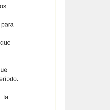
os 
 para 
 que 
que 
eríodo.
 la 