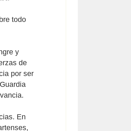
bre todo 
 
ngre y 
erzas de 
ia por ser 
 Guardia 
evancia.
cias. En 
artenses, 