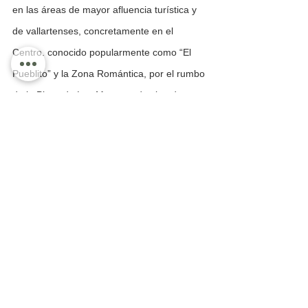
en las áreas de mayor afluencia turística y 
de vallartenses, concretamente en el 
Centro. conocido popularmente como “El 
Pueblito” y la Zona Romántica, por el rumbo 
de la Playa de Los Muertos, destino de 
muchos turistas que arriban a Puerto 
Vallarta, amén de los mismos residentes 
entre ellos un gran porcentaje de 
extranjeros, en donde 
por falta de 
vigilancia se conocieron hechos 
bochornosos en plena vía pública
. Se 
han reforzado los rondines por el rumbo 
con el fin de mantener la vigilancia y evitar 
se repitan hechos como esos.