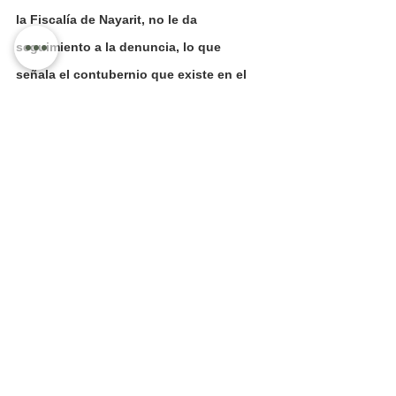
la Fiscalía de Nayarit, no le da 
seguimiento a la denuncia, lo que 
señala el contubernio que existe en el 
Gobierno de Nayarit, para "para evitar 
seguir el rastro de lo robado".
La representación de los trabajadores, 
también ratificaron la denuncia en 
contra de fondo de pensiones, cuyo 
responsable es el Gobernador 
Constitucional de Nayarit, por lo que 
han ido en búsqueda del Fiscal General 
de Nayarit, para que impulsen la 
demanda, pero invariablemente les 
responde que no hay recursos 