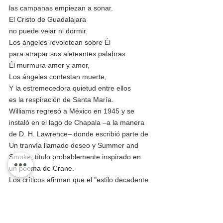
las campanas empiezan a sonar.
El Cristo de Guadalajara
no puede velar ni dormir.
Los ángeles revolotean sobre Él
para atrapar sus aleteantes palabras.
Él murmura amor y amor,
Los ángeles contestan muerte,
Y la estremecedora quietud entre ellos
es la respiración de Santa María.
Williams regresó a México en 1945 y se 
instaló en el lago de Chapala –a la manera 
de D. H. Lawrence– donde escribió parte de 
Un tranvía llamado deseo y Summer and 
Smoke, título probablemente inspirado en 
un poema de Crane.
Los críticos afirman que el "estilo decadente 
y su método de escritura llamada 
“sicológico-realista” influenció y marcó a 
toda una generación de dramaturgos 