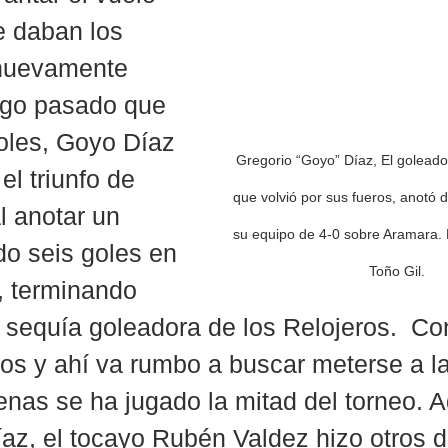
e daban los 
 nuevamente 
ego pasado que 
oles, Goyo Díaz 
Gregorio “Goyo” Díaz, El goleador
el triunfo de 
que volvió por sus fueros, anotó d
al anotar un 
su equipo de 4-0 sobre Aramara.
o seis goles en 
Toño Gil. 
, terminando 
 sequía goleadora de los Relojeros.  Con 
os y ahí va rumbo a buscar meterse a la l
nas se ha jugado la mitad del torneo. 
íaz, el tocayo Rubén Valdez hizo otros d