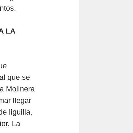
ntos. 
 LA 
ue 
al que se 
La Molinera 
ar llegar 
 liguilla, 
or. La 