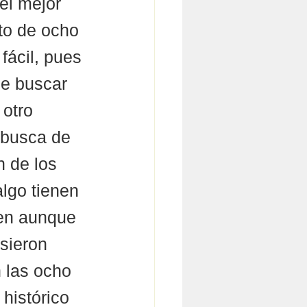
el mejor 
to de ocho 
fácil, pues 
de buscar 
 otro 
n busca de 
n de los 
lgo tienen 
ien aunque 
sieron 
 las ocho 
histórico 