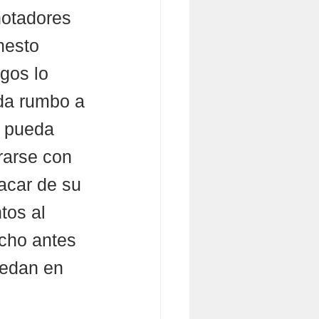
notadores 
nesto 
gos lo 
nda rumbo a 
e pueda 
arse con 
acar de su 
tos al 
ucho antes 
uedan en 