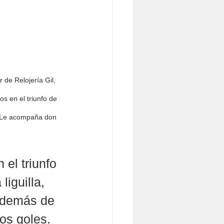
 de Relojería Gil, 
os en el triunfo de 
 Le acompaña don 
el triunfo 
iguilla, 
Además de 
os goles. 