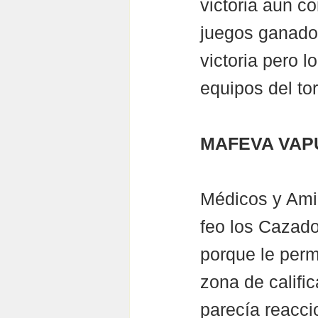
victoria aun c
juegos ganados
victoria pero 
equipos del tor
MAFEVA VAP
Médicos y Amig
feo los Cazado
porque le perm
zona de califi
parecía reacci