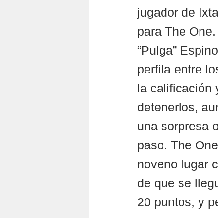
jugador de Ixt
para The One. 
“Pulga” Espino
perfila entre 
la calificación
detenerlos, a
una sorpresa o
paso. The One C
noveno lugar co
de que se lleg
20 puntos, y pe