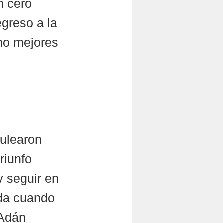
n cero 
greso a la 
cho mejores 
ulearon 
riunfo 
y seguir en 
ada cuando 
 Adán 