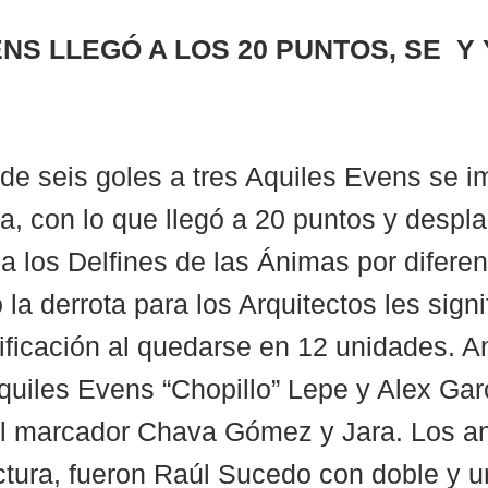
NS LLEGÓ A LOS 20 PUNTOS, SE  Y 
e seis goles a tres Aquiles Evens se i
ra, con lo que llegó a 20 puntos y despla
a los Delfines de las Ánimas por diferen
 la derrota para los Arquitectos les signif
ificación al quedarse en 12 unidades. A
quiles Evens “Chopillo” Lepe y Alex Garc
l marcador Chava Gómez y Jara. Los an
ctura, fueron Raúl Sucedo con doble y 