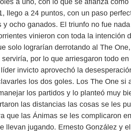
oles a uno, con lo que se afianza como 
1, llego a 24 puntos, con un paso perfec
 y ocho ganados. El triunfo no fue nada 
rrientes vinieron con toda la intención 
que solo lograrían derrotando al The One,
 serviría, por lo que arriesgaron todo e
el líder invicto aprovechó la desesperació
clavarles los dos goles. Los The One si a
anejar los partidos y lo planteó muy b
taron las distancias las cosas se les pu
 ya que las Ánimas se les complicaron en
e llevan jugando. Ernesto González y el 