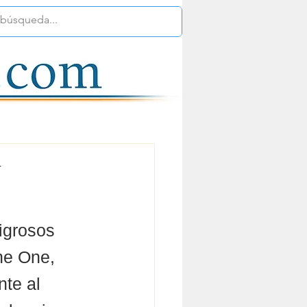
N
igrosos 
he One, 
nte al 