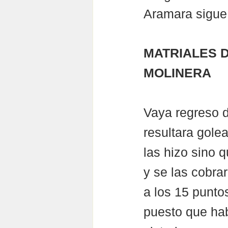
Aramara sigue 
MATRIALES D
MOLINERA
Vaya regreso 
resultara gole
las hizo sino 
y se las cobra
a los 15 puntos
puesto que hab