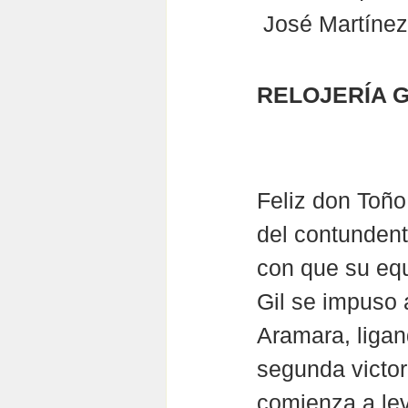
 José Martínez
RELOJERÍA G
Feliz don Toño
del contundente
con que su equ
Gil se impuso 
Aramara, ligan
segunda victor
comienza a lev