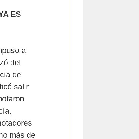
YA ES 
mpuso a 
zó del 
cia de 
icó salir 
notaron 
ía, 
otadores 
uno más de 