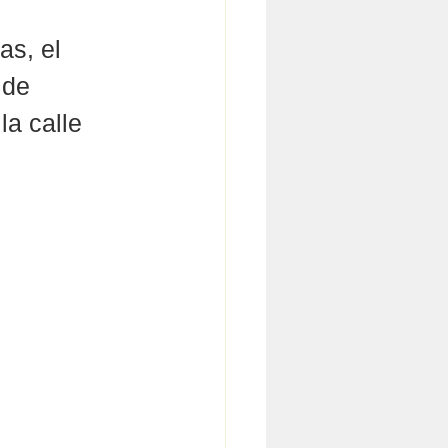
s, el 
 de 
a calle 