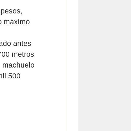
 pesos, 
zo máximo 
lado antes 
700 metros 
e machuelo 
il 500 