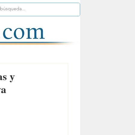
as y
va