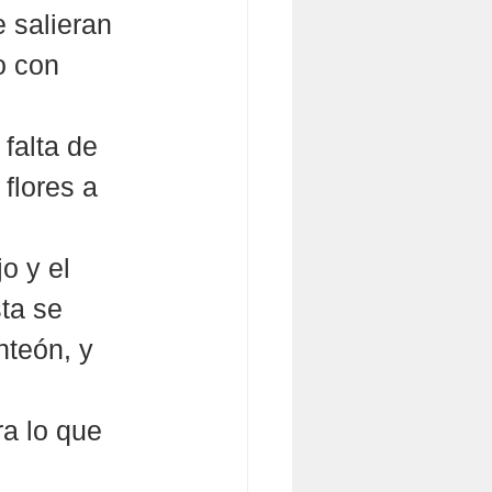
 salieran 
o con 
falta de 
flores a 
o y el 
ta se 
teón, y 
a lo que 