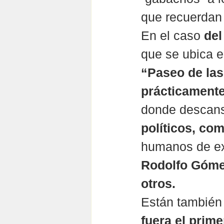
que recuerdan
En el caso 
del
que se ubica e
“Paseo de la
prácticamente
donde descans
políticos, co
humanos de ex
Rodolfo Góme
otros.
Están también 
fuera el prime