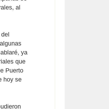
ales, al 
 del 
 algunas 
hablaré, ya 
iales que 
e Puerto 
e hoy se 
pudieron 