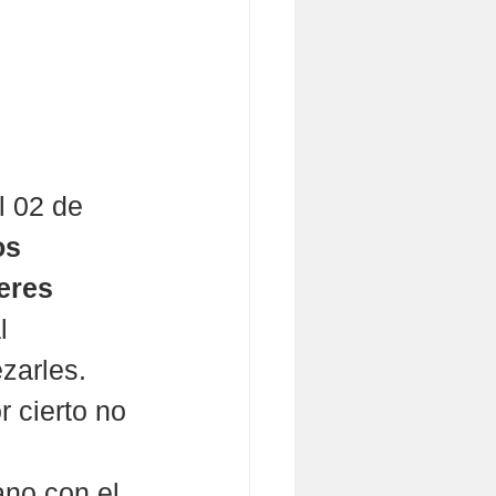
l 02 de 
os 
eres 
l 
zarles. 
 cierto no 
ano con el 