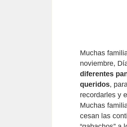
Muchas familia
noviembre, Día
diferentes pan
queridos
, para
recordarles y e
Muchas familia
cesan las conti
“gabachos” a l