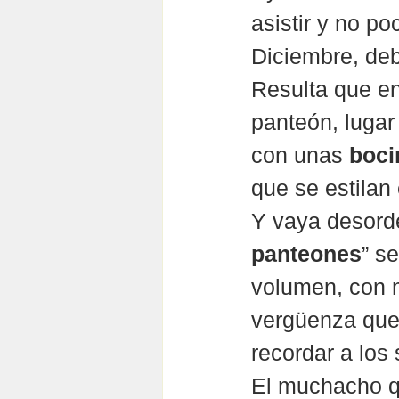
asistir y no p
Diciembre, deb
Resulta que en
panteón, lugar
con unas 
boci
que se estilan
Y vaya desorde
panteones
” s
volumen, con 
vergüenza que
recordar a los
El muchacho qu