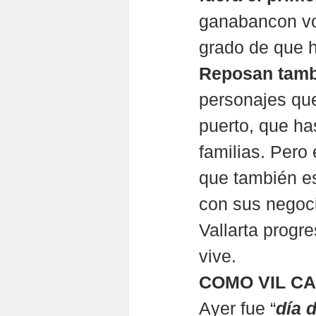
ganabancon voto
grado de que 
Reposan tamb
personajes que
puerto, que ha
familias. Pero 
que también e
con sus negoci
Vallarta progr
vive.
COMO VIL C
Ayer fue “
día 