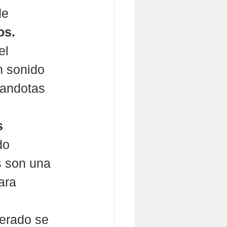
de 
os.
el 
n sonido 
randotas 
s 
do 
 son una 
ara 
erado se 