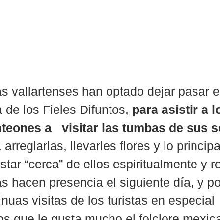
s vallartenses han optado dejar pasar e
 de los Fieles Difuntos, 
para asistir a l
teones a   visitar las tumbas de sus s
 arreglarlas, llevarles flores y lo principa
star “cerca” de ellos espiritualmente y re
s hacen presencia el siguiente día, y por
nuas visitas de los turistas en especial 
os que le gusta mucho el folclore mexic