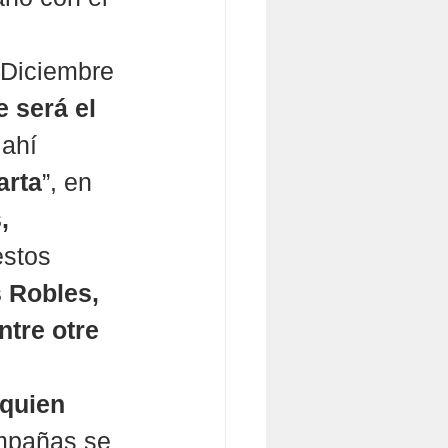
 Diciembre 
 será el 
 ahí 
arta
”, en 
, 
stos 
 Robles, 
tre otre 
 quien 
mpañas se 