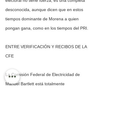
electoral no tiene fuerza, es una completa 
desconocida, aunque dicen que en estos 
tiempos dominante de Morena a quien 
pongan gana, como en los tiempos del PRI.
ENTRE VERIFICACIÓN Y RECIBOS DE LA 
CFE
La Comisión Federal de Electricidad de 
Manuel Bartlett está totalmente 
descontrolada con los cobros exagerados al 
“consumo” de la luz,  los consumidores ya 
no hallan a qué Santo rezarle para no 
azotar en el suelo cuando les llegan los 
recibos, por otro lado la verificación 