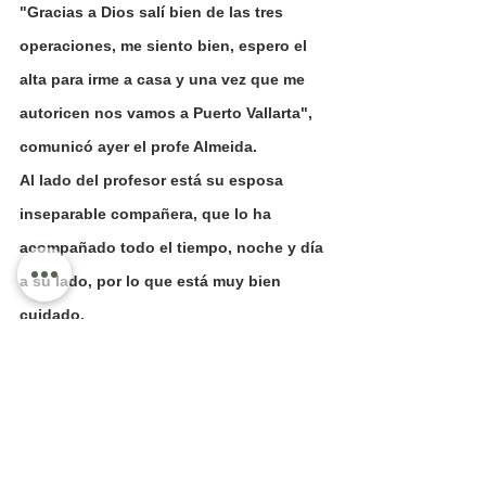
"Gracias a Dios salí bien de las tres 
operaciones, me siento bien, espero el 
alta para irme a casa y una vez que me 
autoricen nos vamos a Puerto Vallarta", 
comunicó ayer el profe Almeida.
Al lado del profesor está su esposa 
inseparable compañera, que lo ha 
acompañado todo el tiempo, noche y día 
a su lado, por lo que está muy bien 
cuidado.
"Quiero agradecer a todos mis amigos y 
familiares sus oraciones, sus buenos 
deseos por mi salud, gracias por todo, 
sus oraciones han sido escuchadas y 
nada me daría más gusto que saludarles 