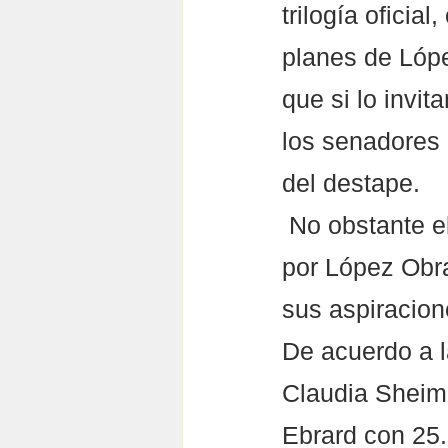
trilogía oficial
planes de Lóp
que si lo invita
los senadores 
del destape.
 No obstante el Zacatecano afirmó que así no sea considerado 
por López Obra
sus aspiracion
De acuerdo a l
Claudia Sheim
Ebrard con 25