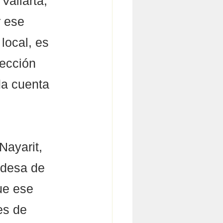
allarta, 
 ese  
local, es 
lección 
da cuenta 
ayarit, 
ldesa de 
ue ese 
es de 