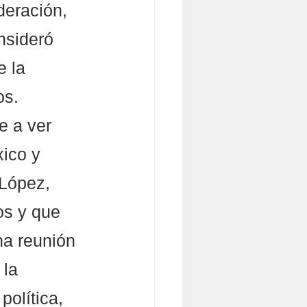
eración, 
nsideró 
 la 
os.
e a ver 
ico y 
 López, 
os y que 
na reunión 
la 
política, 