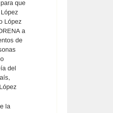
para que 
 López 
o López 
MORENA a 
entos de 
sonas 
o 
ía del 
aís, 
 López 
e la 