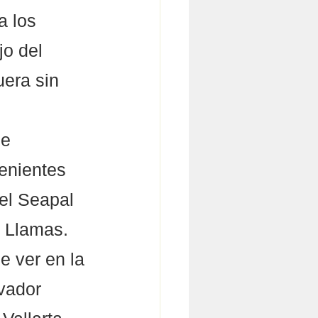
a los 
o del 
era sin 
e 
enientes 
el Seapal 
e Llamas. 
e ver en la 
vador 