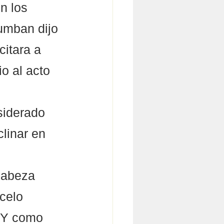
en los 
umban dijo 
citara a 
o al acto 
linar en 
cabeza 
celo 
 Y como 