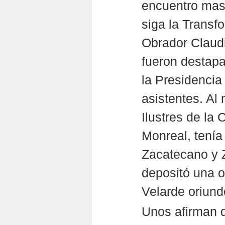
encuentro mas
siga la Transf
Obrador Claud
fueron destap
la Presidencia
asistentes. Al
Ilustres de la
Monreal, tenía 
Zacatecano y Z
depositó una o
Velarde oriundo
Unos afirman q