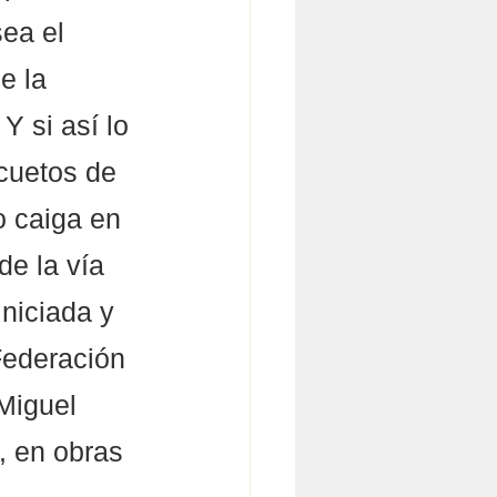
ea el 
e la 
Y si así lo 
cuetos de 
o caiga en 
de la vía 
niciada y 
Federación 
Miguel 
, en obras 