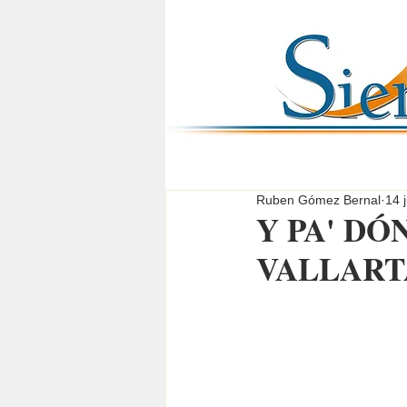
Ruben Gómez Bernal
14 
Y PA' D
VALLART