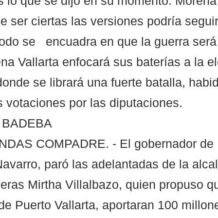
 lo que se dijo en su momento. Morena V
de ser ciertas las versiones podría seguir
odo se   encuadra en que la guerra será 
na Vallarta enfocará sus baterías a la e
donde se librará una fuerte batalla, habi
 votaciones por las diputaciones.
 BADEBA 
DAS COMPADRE. - El gobernador de N
avarro, paró las adelantadas de la alca
ras Mirtha Villalbazo, quien propuso q
de Puerto Vallarta, aportaran 100 millon