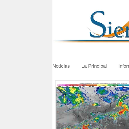
Noticias
La Principal
Info
El Quinto Poder
Taxi 075
Los Moneros
Pillo Kury