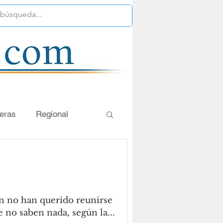
eras
Regional
pinión
El Itacate
ón no han querido reunirse
 no saben nada, según la...