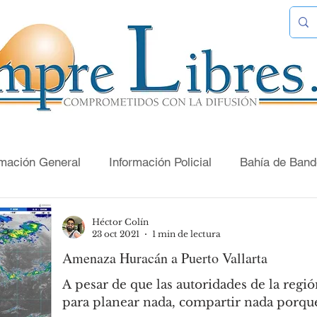
rmación General
Información Policial
Bahía de Band
El Futbol de Matanchén
Sección Literaria
La O
Héctor Colín
23 oct 2021
1 min de lectura
Amenaza Huracán a Puerto Vallarta
El Camino
A pesar de que las autoridades de la regi
para planear nada, compartir nada porque