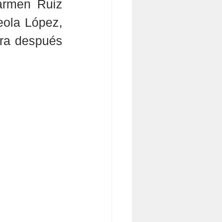
armen Ruiz 
eola López, 
ra después 