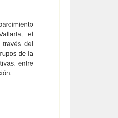
arcimiento 
larta, el 
través del 
upos de la 
ivas, entre 
ión.