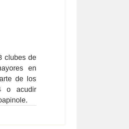
 clubes de 
ayores en 
rte de los 
 o acudir 
oapinole.