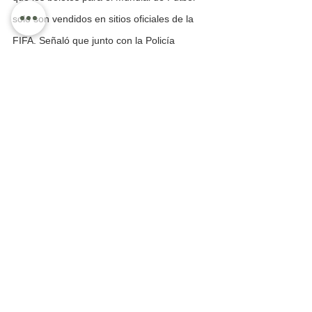
solo son vendidos en sitios oficiales de la 
FIFA. Señaló que junto con la Policía 
Cibernética trabajan para detectar las 
páginas fraudulentas que ofertan vuelos de 
avión, hoteles y boletos para el Mundial. 
Una vez detectados son desactivados los 
sitios web para evitar que la gente caiga en 
la compra de paquetes. Dio a conocer el 
Fiscal de Jalisco que cuando se detecta 
una de esas páginas fraudulentas, se dan 
de baja  por acuerdo con la Seguridad 
Pública Federal. Así es que ya están 
avisados, no se crea si le llega un mensaje 
de WhatsApp de un amigo que le dice que 