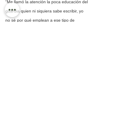
“Me llamó la atención la poca educación del 
guardia quien ni siquiera sabe escribir, yo 
no sé por qué emplean a ese tipo de 
personas”, señaló.
Precisó que no se queja del personal, al 
decir que médicos y enfermeras realizan un 
buen  trabajo, y que a pesar de que se les 
acumula, atienden bien a los 
derechohabientes, que en su mayoría son 
atentos y cordiales.
Solicitó que los que tienen a su cargo la 
seguridad instruyan a los guardias  para 
que le den un buen trato a la gente que 
acude en busca de la salud.