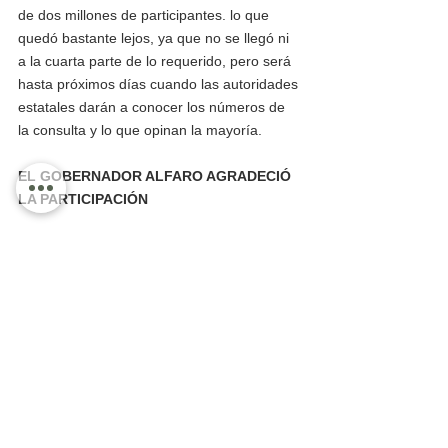
de dos millones de participantes. lo que 
quedó bastante lejos, ya que no se llegó ni 
a la cuarta parte de lo requerido, pero será 
hasta próximos días cuando las autoridades 
estatales darán a conocer los números de 
la consulta y lo que opinan la mayoría.
EL GOBERNADOR ALFARO AGRADECIÓ 
LA PARTICIPACIÓN 
“De corazón gracias a cada jalisciense que 
demostró que aquí la apatía no es opción 
cuando se trata de defender a nuestro 
estado y su futuro, por demostrar una vez 
más que históricamente estamos unidos 
para tomar el control de nuestro destino y 
cambiar el rumbo de la nación”.
Igualmente informó que dará a conocer lo 
que sigue después de la consulta: “El peso 