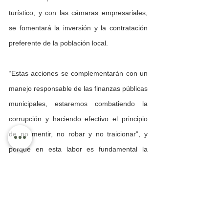
turístico, y con las cámaras empresariales, 
se fomentará la inversión y la contratación 
preferente de la población local.
“Estas acciones se complementarán con un 
manejo responsable de las finanzas públicas 
municipales, estaremos combatiendo la 
corrupción y haciendo efectivo el principio 
de no mentir, no robar y no traicionar”, y 
porque en esta labor es fundamental la 
participación de la sociedad, adelantó que 
para la creación del Plan Municipal de 
Desarrollo se implementarán foros en donde 
se escuchará a todos los sectores, y junto al 