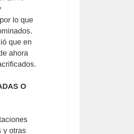
 
por lo que 
ominados. 
ió que en 
de ahora 
crificados.
ADAS O 
taciones 
 y otras 