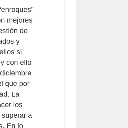
“enroques” 
on mejores 
estión de 
ados y 
llos si 
y con ello 
 diciembre 
l que por 
ad. La 
cer los 
 superar a 
. En lo 