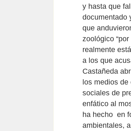
y hasta que fa
documentado y
que anduvieron
zoológico “por 
realmente está
a los que acus
Castañeda abri
los medios de 
sociales de pr
enfático al mos
ha hecho  en f
ambientales, a