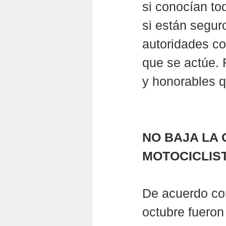
si conocían tod
si están segur
autoridades c
que se actúe. 
y honorables q
NO BAJA LA 
MOTOCICLIS
De acuerdo con
octubre fueron