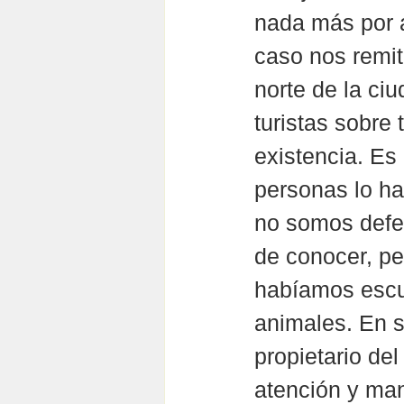
nada más por a
caso nos remit
norte de la ciu
turistas sobre
existencia. Es 
personas lo h
no somos defen
de conocer, pe
habíamos escu
animales. En s
propietario de
atención y man