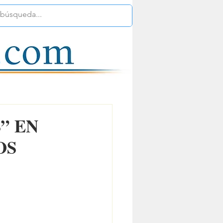
” EN
OS