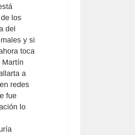
está 
de los 
a del 
imales y si 
ahora toca 
 Martín 
llarta a 
en redes 
e fue 
ación lo 
ría 