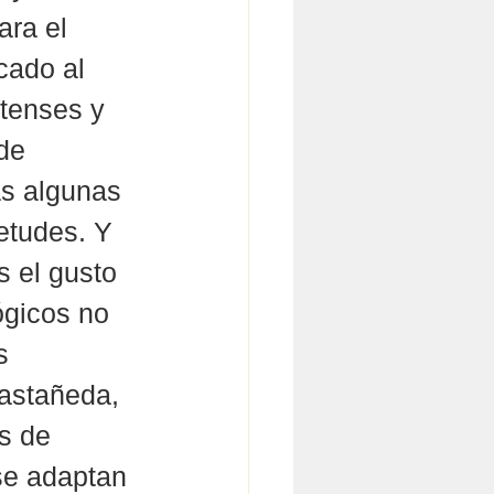
ra el 
cado al 
rtenses y 
de 
as algunas 
etudes. Y 
 el gusto 
ógicos no 
s 
astañeda, 
s de 
se adaptan 