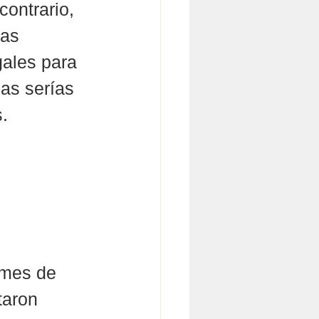
contrario, 
as 
ales para 
as serías 
.
 mes de 
taron 