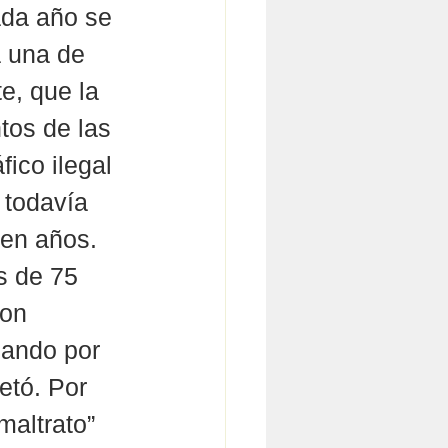
ada año se 
 una de 
e, que la 
os de las 
ico ilegal 
 todavía 
 en años. 
s de 75 
son 
lando por 
etó. Por 
maltrato” 