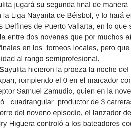
lita jugará su segunda final de manera 
 la Liga Nayarita de Béisbol, y lo hará 
s Delfines de Puerto Vallarta, en lo que 
lla entre dos novenas que por muchos a
finales en los  torneos locales, pero que
lidad al rango semiprofesional.
Sayulita hicieron la proeza la noche del
xpan, rompiendo el 0 en el marcador co
eptor Samuel Zamudio, quien en la nove
ó   cuadrangular  productor de 3 carrera
erre del noveno episodio, el lanzador de
dry Higuera controló a los bateadores co