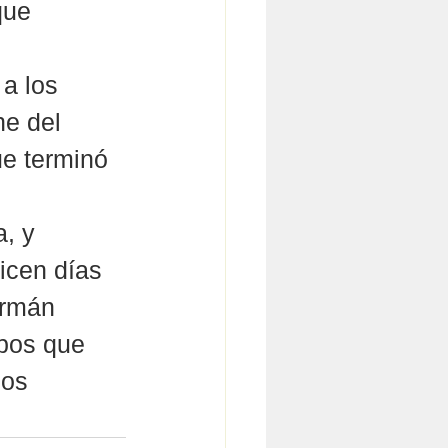
que 
 a los 
e del 
ue terminó 
, y 
icen días 
ermán 
pos que 
los 