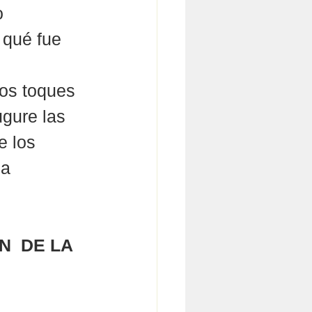
o 
 qué fue 
mos toques 
ugure las 
e los 
la 
 
  DE LA 