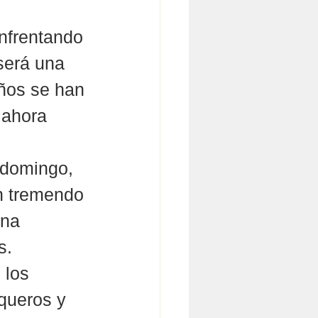
enfrentando 
será una 
ños se han 
 ahora 
 domingo, 
n tremendo 
na 
s.
 los 
queros y 