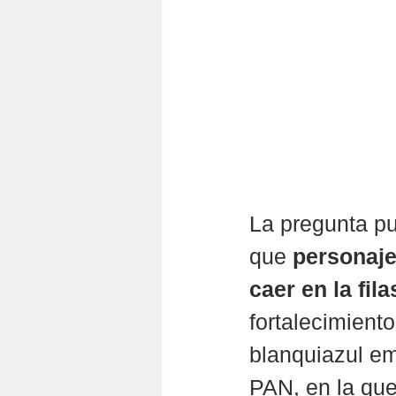
La pregunta p
que 
personajes
caer en la fil
fortalecimient
blanquiazul em
PAN, en la que