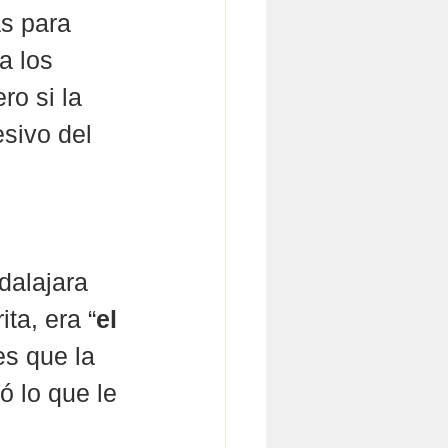
s para 
a los 
o si la 
sivo del 
dalajara 
ta, era “
el 
 es que la 
ó lo que le 