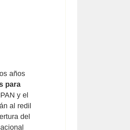
os años 
s para 
 PAN y el 
n al redil 
rtura del 
acional 