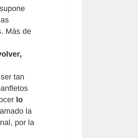
 supone 
has 
s. Más de 
 
volver,
ser tan 
anfletos 
ocer 
lo 
lamado la 
al, por la 