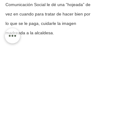
Comunicación Social le dé una “hojeada” de 
vez en cuando para tratar de hacer bien por 
lo que se le paga, cuidarle la imagen 
madreada a la alcaldesa.
Es claro, alguien o "alguienes" de su equipo 
no la quieren, tener cerca ni verla repetir. 
Pregúntenle a Elliot! 
“Anunsiación”. PENDEJOS.
Bahía de Banderas
Información General