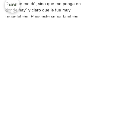
Dios que me dé, sino que me ponga en 
donde hay” y claro que le fue muy 
requetebién. Pues este señor también 
comenzó con el desorden en las pensiones, 
y vaya que si son “doradas”, a cambio de 
que los regidores levantaran la mano para 
vender al mejor postor medio Vallarta, con 
el argumento de pagar deudas, algo de lo 
que siguen los vallartenses sin conocer a 
cuánto ascendieron las ventas súper 
millonarias del patrimonio. Sería bueno que 
las autoridades municipales den a conocer 
cuántas “pensiones doradas” existen y a 
cuánto asciende lo que se le paga a cada 
uno o una, ya que es dinero de los 
vallartenses, no son dádivas ni mucho 
menos, algo tiene qué hacer el 
ayuntamiento para parar detener esas 
sinvergüenzadas pues curiosamente hasta 
hoy nadie ha dicho nada. Ha habido 
muchos regidores esos que de lengua me 