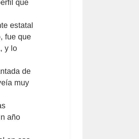
rfil que 
te estatal 
, fue que 
 y lo 
antada de 
veía muy 
as 
un año 