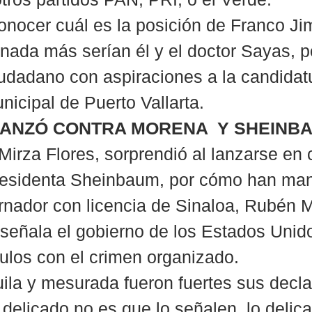
onocer cuál es la posición de Franco Ji
nada más serían él y el doctor Sayas, p
dadano con aspiraciones a la candidatur
nicipal de Puerto Vallarta.
 LANZÓ CONTRA MORENA  Y SHEINB
Mirza Flores, sorprendió al lanzarse en 
residenta Sheinbaum, por cómo han man
rnador con licencia de Sinaloa, Rubén 
señala el gobierno de los Estados Unido
ulos con el crimen organizado.
ila y mesurada fueron fuertes sus decla
 delicado no es que lo señalen, lo delic