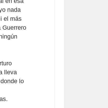
al en esa 
 yo nada 
i el más 
a Guerrero 
ningún 
rturo 
 lleva 
 donde lo 
as. 