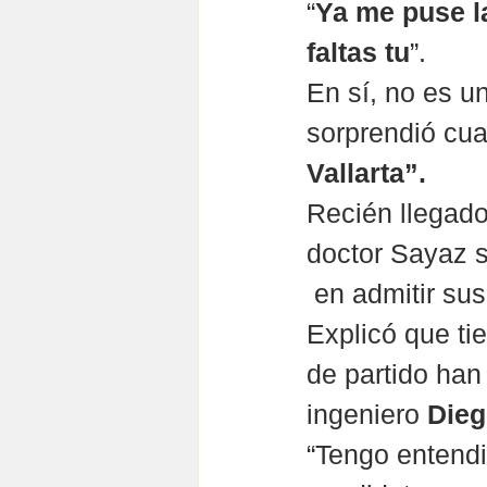
“
Ya me puse la
faltas tu
”.
En sí, no es u
sorprendió cua
Vallarta”.
Recién llegado
doctor Sayaz s
 en admitir su
Explicó que ti
de partido han 
ingeniero 
Dieg
“Tengo entend