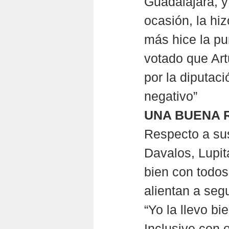
Guadalajara, y
ocasión, la hiz
más hice la pu
votado que Art
por la diputac
negativo”
UNA BUENA 
Respecto a sus 
Davalos, Lupit
bien con todos
alientan a segu
“Yo la llevo bi
Inclusive con 