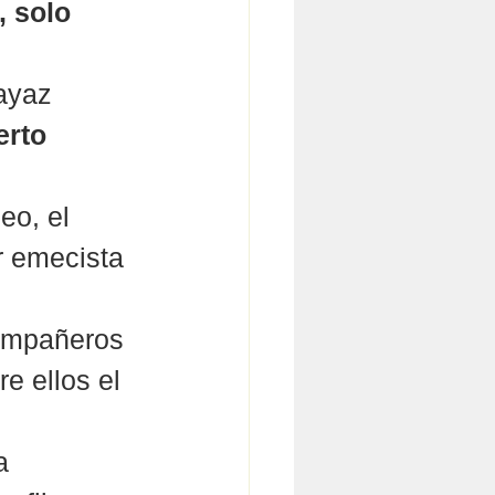
, solo 
ayaz 
erto 
eo, el 
r emecista 
compañeros 
e ellos el 
a 