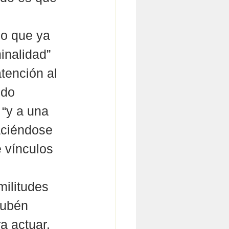
 
lo que ya 
inalidad”
tención al 
ndo 
“y a una 
aciéndose 
 vínculos 
ilitudes 
Rubén 
a actuar.