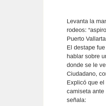
Levanta la man
rodeos: “aspir
Puerto Vallart
El destape fue 
hablar sobre u
donde se le v
Ciudadano, con
Explicó que el
camiseta ante s
señala: