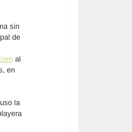
ma sin 
pal de 
.com
 al 
s, en 
 
uso la 
playera 