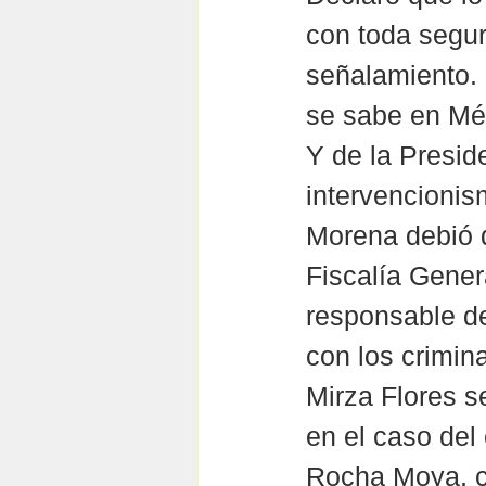
con toda segur
señalamiento. 
se sabe en Méx
Y de la Presid
intervencionis
Morena debió d
Fiscalía Gener
responsable de
con los crimin
Mirza Flores s
en el caso del
Rocha Moya, co