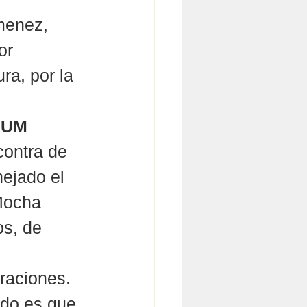
menez,   
or 
a, por la 
AUM
contra de 
ejado el 
Mocha 
s, de 
raciones.
ado es que 