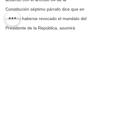
Constitución séptimo párrafo dice que en 
caso de haberse revocado el mandato del 
Presidente de la República, asumirá 
provisionalmente su lugar la titularidad del 
Poder Ejecutivo, en este caso quien sea el 
presidente del Congreso, en los 30 días 
siguiente el Congreso nombrará a quien 
terminará el periodo constitucional. 
Ubicándonos a lo actual, sería 
Sergio 
Gutiérrez Luna
presidente de la Mesa 
Directiva de la Cámara de Diputados, 
asumiría la Presidencia hasta que el 
Congreso nombre a quien terminará el 
período constitucional… Pero también el 