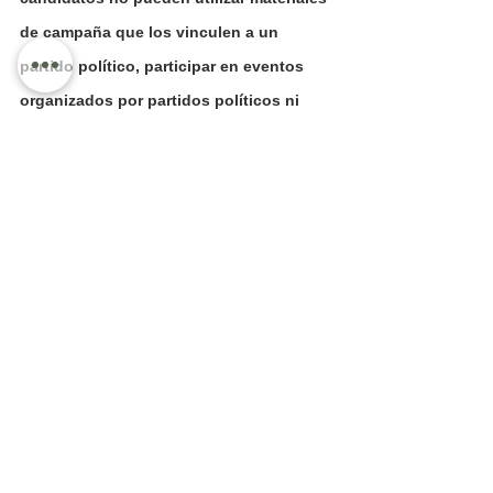
de campaña que los vinculen a un 
partido político, participar en eventos 
organizados por partidos políticos ni 
aceptar donaciones de ningún tipo.
El INE decidirá a través de su 
investigación si ha habido violación a 
las normas, y pasará la información al 
Tribunal Electoral del Poder Judicial de 
la Federación, que en última instancia 
se pronunciará sobre el caso.
Los gobiernos de Nuevo León, Morena y 
MC no respondieron de inmediato a 
solicitudes de comentarios.
Este domingo estarán en disputa 