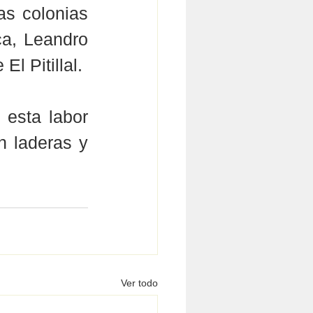
s colonias 
a, Leandro 
l Pitillal.
esta labor 
 laderas y 
Ver todo