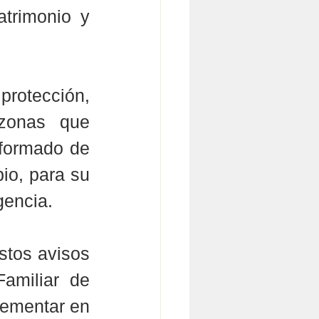
trimonio y 
protección, 
zonas que 
formado de 
io, para su 
gencia.
tos avisos 
amiliar de 
ementar en 