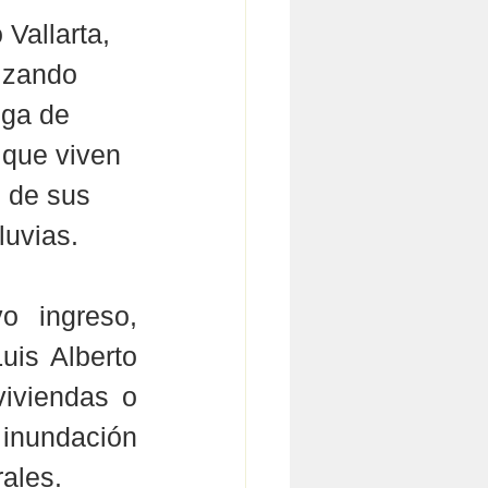
Vallarta, 
izando 
ega de 
que viven 
 de sus 
luvias.
 ingreso, 
uis Alberto 
iviendas o 
nundación 
rales.