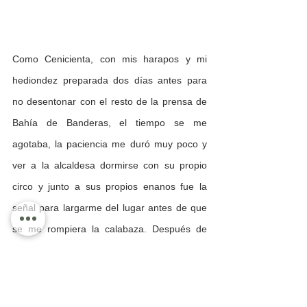
Como Cenicienta, con mis harapos y mi 
hediondez preparada dos días antes para 
no desentonar con el resto de la prensa de 
Bahía de Banderas, el tiempo se me 
agotaba, la paciencia me duró muy poco y 
ver a la alcaldesa dormirse con su propio 
circo y junto a sus propios enanos fue la 
señal para largarme del lugar antes de que 
se me rompiera la calabaza. Después de 
todo, luego de terminar mis oraciones me di 
por vencido, lo único que había de Mi Hada 
fue Mirtha.