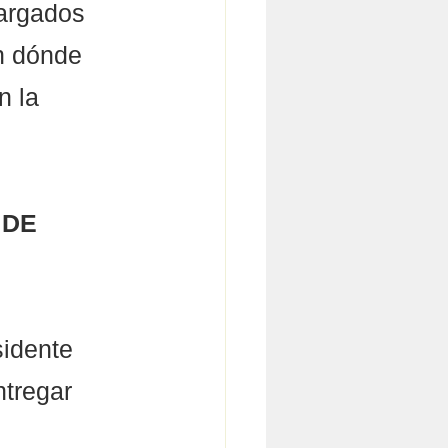
cargados 
en dónde 
n la 
DE 
idente 
tregar 