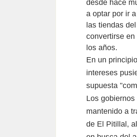
desde hace mu
a optar por ir
las tiendas del
convertirse en
los años.
En un principi
intereses pusie
supuesta "comp
Los gobiernos 
mantenido a tr
de El Pitillal
en busca del a