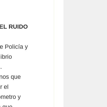
EL RUIDO
 Policía y 
brio 
. 
inos que 
 el 
ómetro y 
a que 