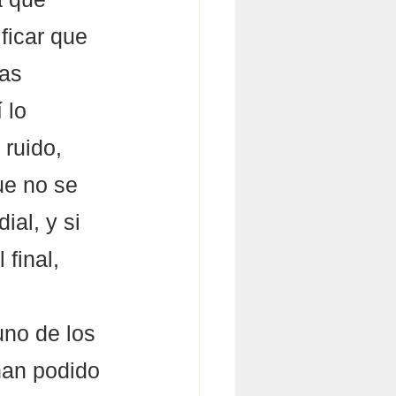
ficar que 
as 
 lo 
ruido, 
e no se 
ial, y si 
final, 
uno de los 
han podido 