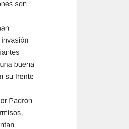
ones son 
han 
invasión 
iantes 
 una buena 
 su frente 
por Padrón 
ermisos, 
entan 