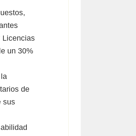
uestos, 
antes 
y Licencias 
ole un 30% 
la 
tarios de 
e sus 
abilidad 