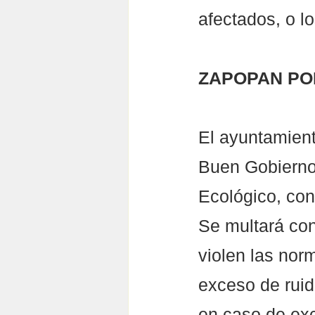
afectados, o l
ZAPOPAN PO
El ayuntamient
Buen Gobierno 
Ecológico, con 
Se multará con
violen las norm
exceso de ruido
en caso de exc