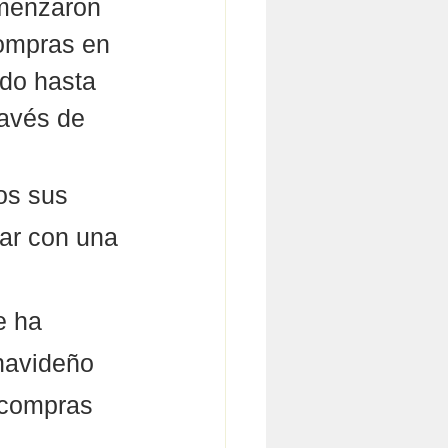
menzaron 
compras en 
ndo hasta 
ravés de 
os sus 
nar con una 
e ha 
navideño 
 compras 