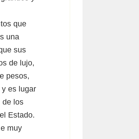
utos que 
s una 
 que sus 
s de lujo, 
e pesos, 
 y es lugar 
 de los 
del Estado. 
je muy 