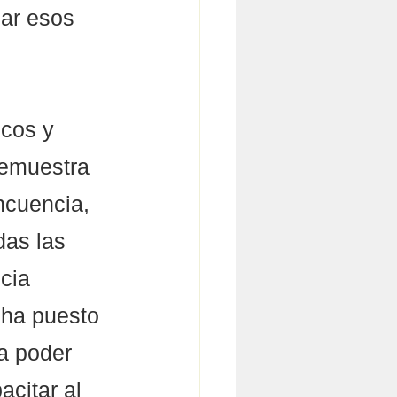
zar esos 
cos y 
demuestra 
incuencia, 
das las 
cia 
ha puesto 
ra poder 
citar al 