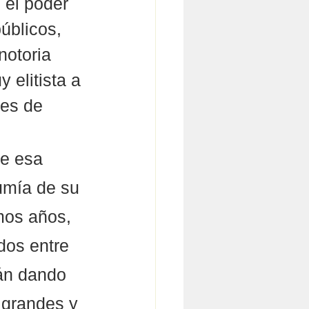
 el poder 
úblicos, 
notoria 
 elitista a 
les de 
de esa 
umía de su 
mos años, 
dos entre 
án dando 
grandes y 