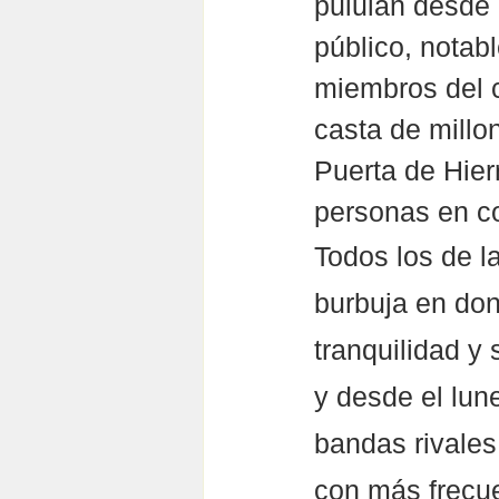
pululan desde 
público, notabl
miembros del c
casta de millo
Puerta de Hier
personas en co
Todos los de l
burbuja en do
tranquilidad y
y desde el lun
bandas rivales
con más frecu