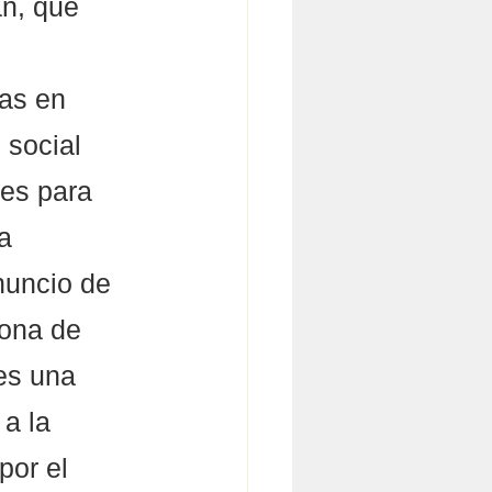
n, que 
as en 
social 
es para 
a 
nuncio de 
zona de 
es una 
a la 
por el 