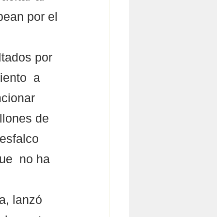
ean por el 
tados por 
ento  a 
ncionar 
llones de 
esfalco 
ue  no ha 
a, lanzó 