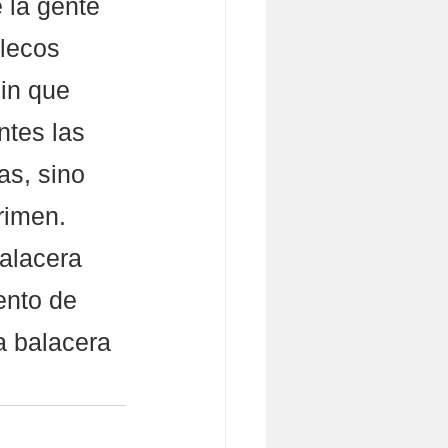
 la gente 
lecos 
in que 
ntes las 
as, sino 
rimen. 
alacera 
ento de 
a balacera 