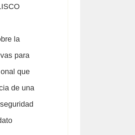
LISCO
bre la 
vas para 
ional que 
cia de una 
nseguridad 
dato 