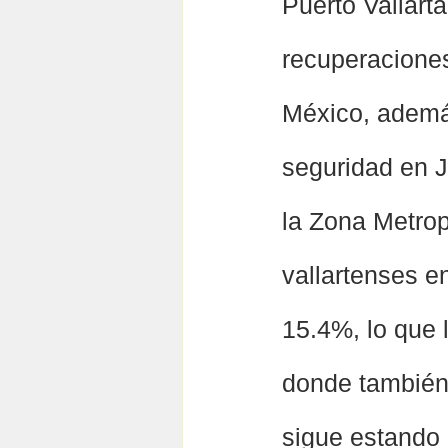
Puerto Vallart
recuperacione
México, ademá
seguridad en J
la Zona Metrop
vallartenses e
15.4%, lo que 
donde también 
sigue estando 