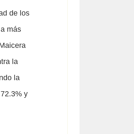
ad de los 
la más 
 Maicera 
tra la 
ndo la 
 72.3% y 