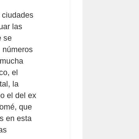
 ciudades 
ar las 
 se 
s números 
e mucha 
o, el 
al, la 
o el del ex 
Tomé, que 
s en esta 
as 