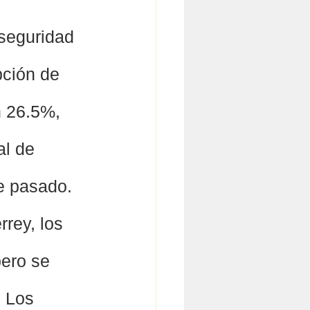
 seguridad 
pción de 
 26.5%, 
al de 
e pasado. 
rey, los 
ero se 
 Los 