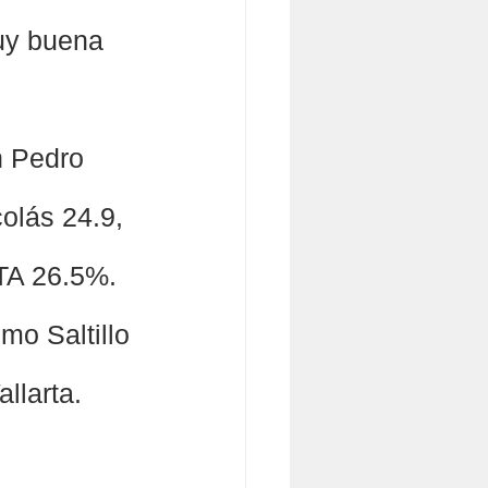
uy buena 
n Pedro 
lás 24.9, 
TA 26.5%. 
mo Saltillo 
llarta. 