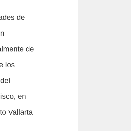
ades de 
n 
almente de 
e los 
del 
isco, en 
o Vallarta 