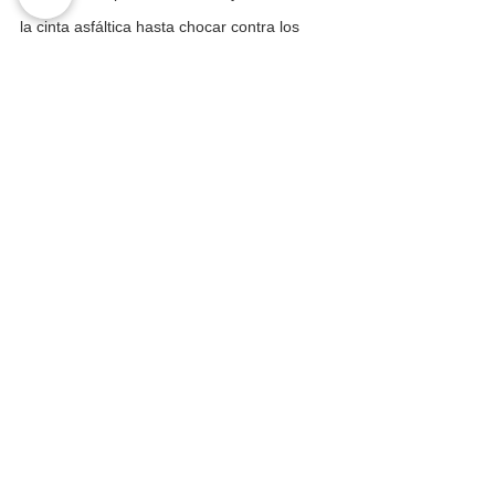
la cinta asfáltica hasta chocar contra los 
árboles.
La Principal
Regional
Taxi 075
Ver todo
Entradas recientes