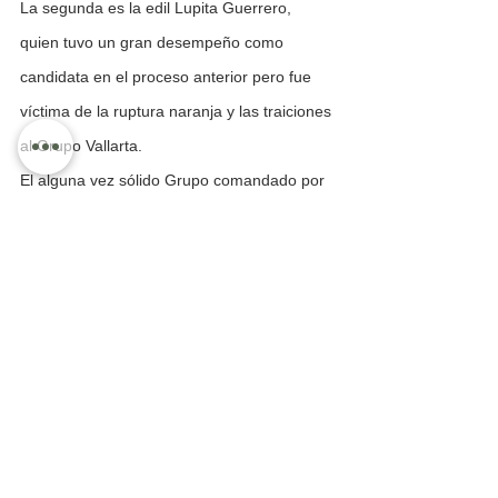
La segunda es la edil Lupita Guerrero, 
quien tuvo un gran desempeño como 
candidata en el proceso anterior pero fue 
víctima de la ruptura naranja y las traiciones 
al Grupo Vallarta. 
El alguna vez sólido Grupo comandado por 
Ramón Guerrero y luego por Arturo 
Dávalos, actualmente en proceso de 
extinción,  víctima de las traiciones, 
mentiras y corrupción de personajes 
indeseables como la viuda Diego Franco. 
Mientras Lupita le haga caso a Franco 
viuda de Llamas, no avanzará en su 
carrera, que, si ella no lo ha notado, está 
por terminar si sigue en esa ruta. 