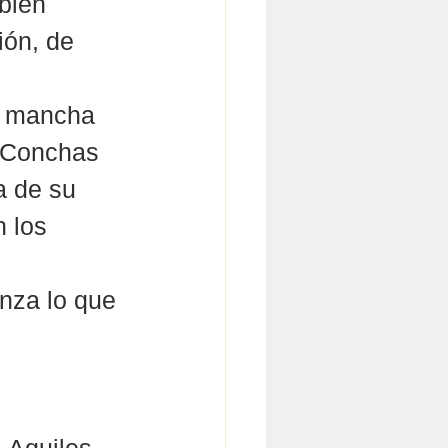
bién 
ón, de 
a mancha 
, Conchas 
a de su 
 los 
nza lo que 