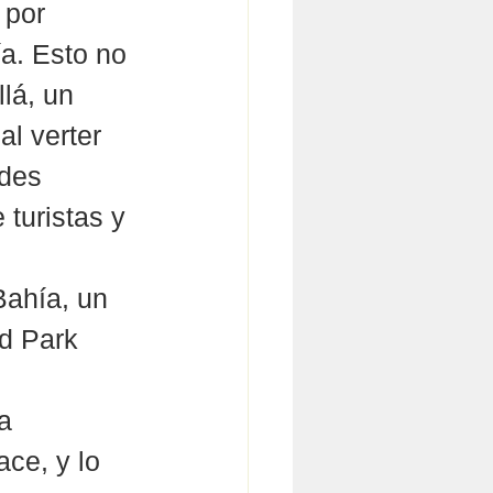
 por 
a. Esto no 
lá, un 
l verter 
ades 
turistas y 
Bahía, un 
d Park 
 
a 
ce, y lo 