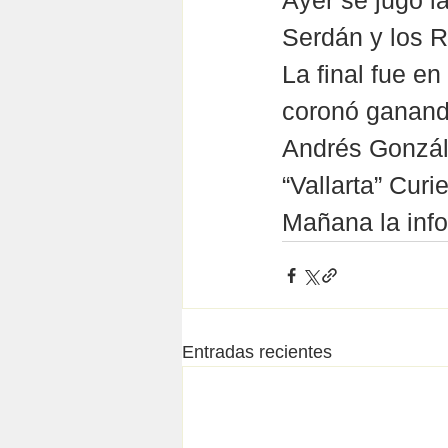
Ayer se jugó la
Serdán y los R
La final fue en
coronó ganand
Andrés Gonzále
“Vallarta” Curi
Mañana la inf
Entradas recientes