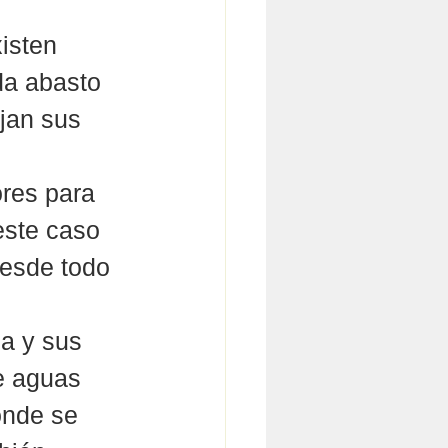
isten 
da abasto 
jan sus 
res para 
este caso 
desde todo 
a y sus 
e aguas 
onde se 