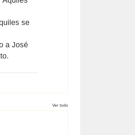
l Aquiles 
quiles se 
o a José 
to. 
Ver todo