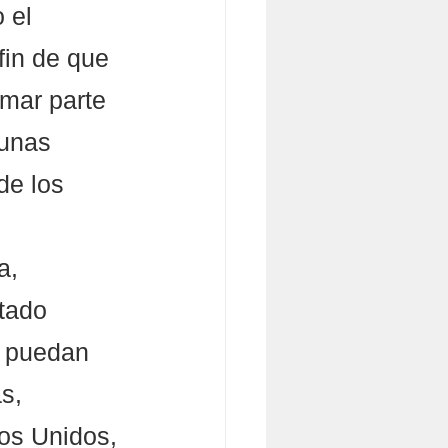
 el 
fin de que 
mar parte 
cunas 
de los 
a, 
tado 
o puedan 
s, 
os Unidos, 