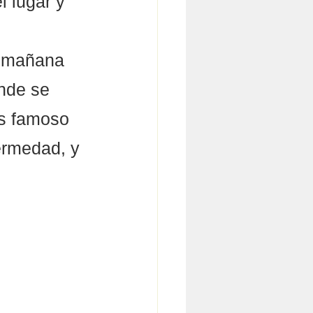
 lugar y 
a mañana 
nde se 
os famoso 
fermedad, y 