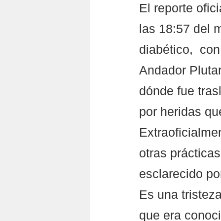
El reporte ofic
las 18:57 del 
diabético,  co
Andador Plutar
dónde fue tras
por heridas qu
Extraoficialme
otras prácticas
esclarecido por
Es una tristez
que era conoci