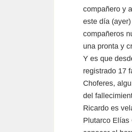
compañero y a
este día (ayer)
compañeros nue
una pronta y c
Y es que desde
registrado 17 
Choferes, algu
del fallecimie
Ricardo es vel
Plutarco Elías 