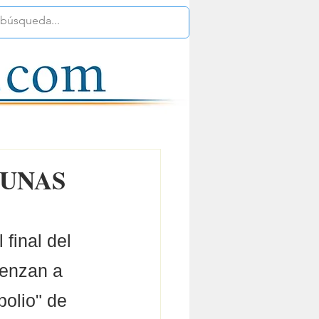
CUNAS
final del 
ienzan a 
polio" de 