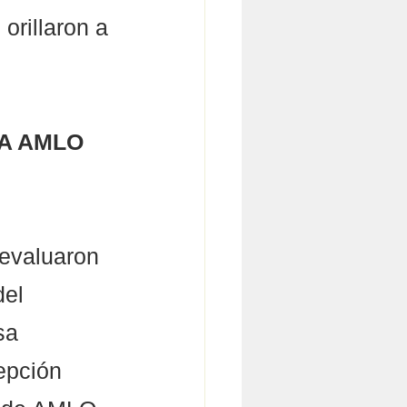
orillaron a 
A AMLO 
 evaluaron 
el 
sa 
epción 