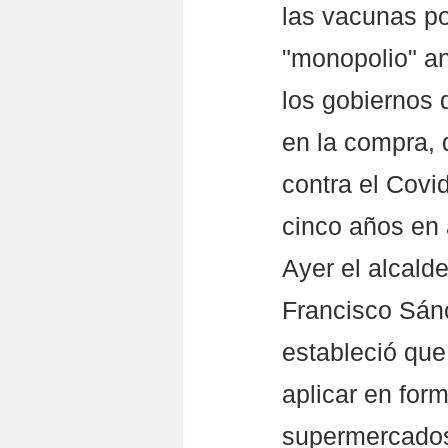
las vacunas po
"monopolio" an
los gobiernos 
en la compra, d
contra el Covi
cinco años en 
Ayer el alcald
Francisco Sánc
estableció que
aplicar en for
supermercados