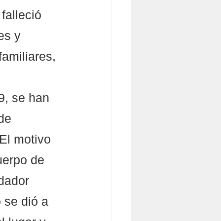
alleció 
es y 
amiliares, 
9, se han 
de 
El motivo 
uerpo de 
dador 
 se dió a 