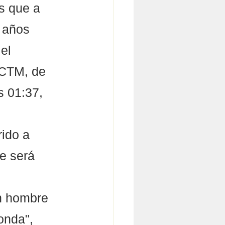
es que a 
 años  
el 
-CTM, de 
s 01:37, 
ido a 
ue será 
n hombre 
onda", 