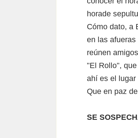
conocer el hor
horade sepultu
Cómo dato, a E
en las afueras
reúnen amigos 
"El Rollo", que
ahí es el luga
Que en paz de
SE SOSPECHA