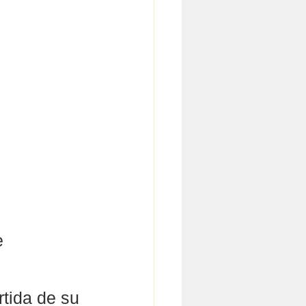
e 
rtida de su 