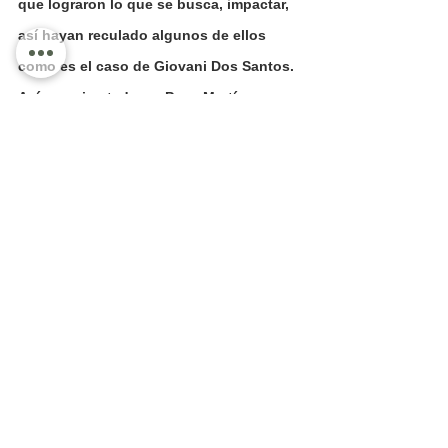
que lograron lo que se busca, impactar, 
así hayan reculado algunos de ellos 
como es el caso de Giovani Dos Santos. 
Así que si usted ve a Pepe Martínez 
quien localmente promueve la 
candidatura de Ebrard, en reuniones con 
líderes de asociaciones sean de la 
orientación que sean,  grandes o 
pequeñas, ya sabe el motivo, y por 
supuesto que se espera que los 
representantes de las otras corcholatas, 
ya estén en lo mismo. Por cierto, si 
alguien sabe quién promueve la 
candidatura de don Adán el de 
Gobernación en Puerto Vallarta, que nos 