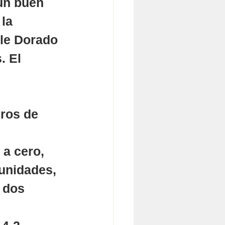
un buen 
la 
lle Dorado 
. El 
eros de 
 a cero, 
 unidades, 
 dos 