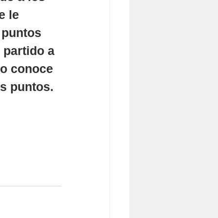
 le 
 puntos 
partido a 
no conoce 
is puntos.