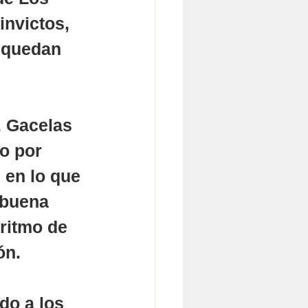
nvictos, 
 quedan 
, Gacelas 
o por 
 en lo que 
 buena 
ritmo de 
ón.
do a los 