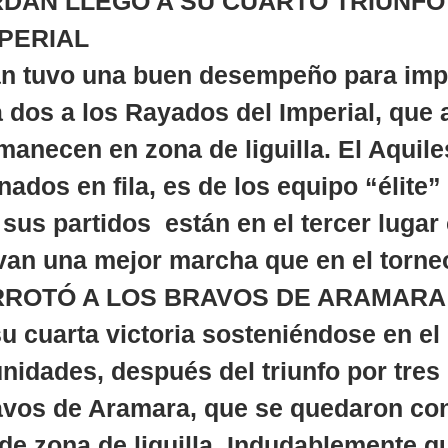
DÁN LLEGÓ A SU CUARTO TRIUNFO 
PERIAL
án tuvo una buen desempeño para imp
a dos a los Rayados del Imperial, que 
manecen en zona de liguilla. El Aquil
ados en fila, es de los equipo “élite”
us partidos  están en el tercer lugar
van una mejor marcha que en el torne
RROTÓ A LOS BRAVOS DE ARAMARA 
u cuarta victoria sosteniéndose en el 
nidades, después del triunfo por tres 
vos de Aramara, que se quedaron con
 de zona de liguilla. Indudablemente q