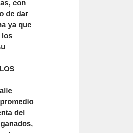
as, con 
o de dar 
ha ya que 
 los 
su 
LOS 
alle 
 promedio 
nta del 
 ganados, 