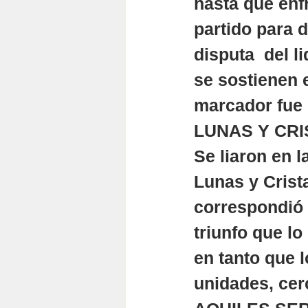
hasta que enf
partido para d
disputa  del l
se sostienen e
marcador fue 
LUNAS Y CRI
Se liaron en l
Lunas y Crista
correspondió a
triunfo que lo
en tanto que 
unidades, cerc