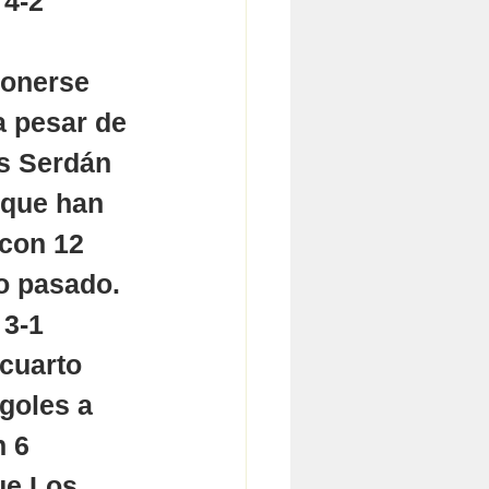
4-2 
onerse 
a pesar de 
es Serdán 
 que han 
 con 12 
o pasado.
3-1
cuarto 
goles a 
 6 
ue Los 