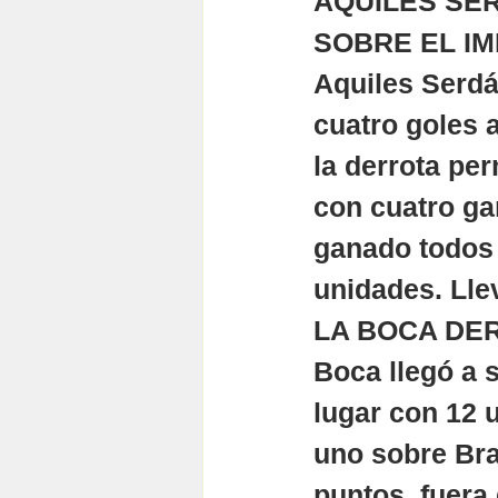
AQUILES SER
SOBRE EL IM
Aquiles Serd
cuatro goles 
la derrota per
con cuatro gan
ganado todos s
unidades. Lle
LA BOCA DE
Boca llegó a s
lugar con 12 u
uno sobre Bra
puntos, fuera