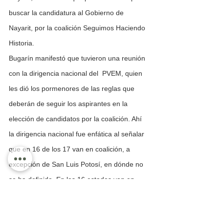
buscar la candidatura al Gobierno de 
Nayarit, por la coalición Seguimos Haciendo 
Historia.
Bugarín manifestó que tuvieron una reunión 
con la dirigencia nacional del  PVEM, quien 
les dió los pormenores de las reglas que 
deberán de seguir los aspirantes en la 
elección de candidatos por la coalición. Ahí 
la dirigencia nacional fue enfática al señalar 
que en 16 de los 17 van en coalición, a 
excepción de San Luis Potosí, en dónde no 
se ha definido. En los 16 estados van en 
coalición.
Según externó Bugarín las encuestas 