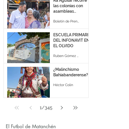
Ra Aguilar recorre
las colonias con
asambleas
informativas en
Boletín de Prensa
Puerto Vallarta
ESCUELA PRIMARIA
DEL INFONAVIT EN
EL OLVIDO
Ruben Gómez Bernal
¿Malinchismo
Bahiabanderense?
Héctor Colín
1
/
345
El Futbol de Matanchén