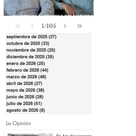
EN CIERNES EL REGRESO DEL MAESTRO
RUBIO Y MÁXIMO MARTÍNEZ
1
/
105
septiembre de 2025
(27)
27 entradas
octubre de 2025
(33)
33 entradas
noviembre de 2025
(25)
25 entradas
diciembre de 2025
(35)
35 entradas
enero de 2026
(25)
25 entradas
febrero de 2026
(44)
44 entradas
marzo de 2026
(48)
48 entradas
abril de 2026
(27)
27 entradas
mayo de 2026
(38)
38 entradas
junio de 2026
(28)
28 entradas
julio de 2026
(51)
51 entradas
agosto de 2026
(8)
8 entradas
La Opinión