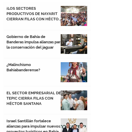
¡LOS SECTORES
PRODUCTIVOS DE NAYARIT
CIERRAN FILAS CON HÉCTOR
SANTANA! 💪🏻🔴
Gobierno de Bahía de
Banderas impulsa alianzas para
la conservación del jaguar
¿Malinchismo
Bahiabanderense?
EL SECTOR EMPRESARIAL DE
TEPIC CIERRA FILAS CON
HÉCTOR SANTANA
Israel Santillán fortalece
alianzas para impulsar nuevos
proyectos turísticos en Bahía