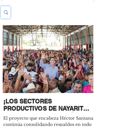
¡LOS SECTORES
PRODUCTIVOS DE NAYARIT
CIERRAN FILAS CON HÉCTOR
El proyecto que encabeza Héctor Santana
SANTANA! 💪🏻🔴
continúa consolidando respaldos en todo
Nayarit con la incorporación de diversos