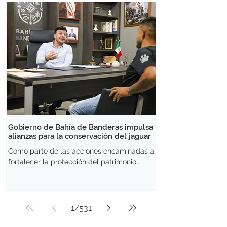
sectores sociales y productivos.
Comerciantes, pescadores, transportistas,
mujeres empresarias, productores del
campo, comisariados ejidales y
representantes de distintas organizaciones
han manifestado su apoyo, destacando la
cercanía, el trabajo territorial y los
resultados que identifican al proyecto. En
encuentros realizados en diferentes
municipios del
Gobierno de Bahía de Banderas impulsa
alianzas para la conservación del jaguar
Como parte de las acciones encaminadas a
fortalecer la protección del patrimonio
natural del municipio, el presidente
municipal Israel Santillán sostuvo una
reunión de trabajo con Javier Ramírez
Magaña, representante de Sangre Azul
1
/
531
Kennels, para analizar estrategias que
permitan reforzar la conservación del jaguar