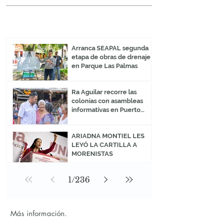
en Bahía de Banderas. Durante el encuentro
se plantearon mecanismos de colaboración
La General
entre el Gobierno Municipal y la
organización, con el propósito de impulsar
Arranca SEAPAL segunda
proy
etapa de obras de drenaje
en Parque Las Palmas
Ra Aguilar recorre las
colonias con asambleas
informativas en Puerto
Vallarta
ARIADNA MONTIEL LES
LEYÓ LA CARTILLA A
MORENISTAS
1
/
236
Más información.