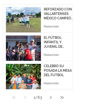
REFORZADO CON 4
VALLARTENSES
MÉXICO CAMPEÓN
EN COSTA RICA
Matanchén
EL FÚTBOL
INFANTIL Y
JUVENIL DE
VALLARTA VIVE
Matanchén
UNA JORNADA
ÉPICA EN LAS
FINALES DEL
CELEBRÓ SU
TORNEO
POSADA LA MESA
“DEMETRIO
DEL FUTBOL
MADERO”
Matanchén
1
/
63