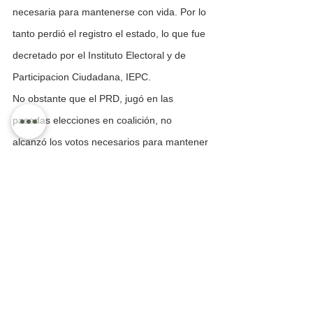
necesaria para mantenerse con vida. Por lo 
tanto perdió el registro el estado, lo que fue 
decretado por el Instituto Electoral y de 
Participacion Ciudadana, IEPC.
No obstante que el PRD, jugó en las 
pasadas elecciones en coalición, no 
alcanzó los votos necesarios para mantener 
su registro nacional y por tanto de todos los 
estados.
El secretario del IEPC 
Cristian Flores,
dijo:
“Se declara que el Partido Político Nacional, 
denominado Partido de la Revolución 
Democrática, al perder su registro como 
Partido Político Nacional, conforme al 