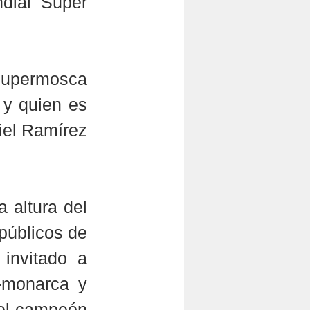
dial Súper 
Supermosca 
y quien es 
el Ramírez 
 altura del 
úblicos de 
invitado a 
-monarca y 
el campeón 