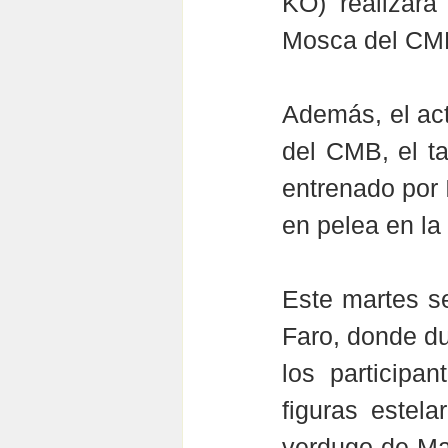
KO) realizará
Mosca del CMB
Además, el ac
del CMB, el ta
entrenado por 
en pelea en la 
Este martes se
Faro, donde du
los participa
figuras estel
verdugo de Ma