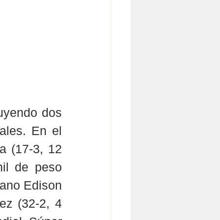
uyendo dos 
les. En el 
 (17-3, 12 
l de peso 
ano Edison 
z (32-2, 4 