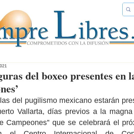
2021
guras del boxeo presentes en l
nes’
las del pugilismo mexicano estarán pres
rto Vallarta, días previos a la magna 
e Campeones” que se celebrará el pró
 el Centro Internacional de Conv