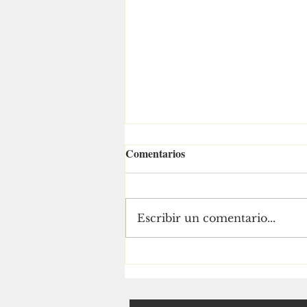
Comentarios
Escribir un comentario...
El territorio es la bandera de
Ra Aguilar