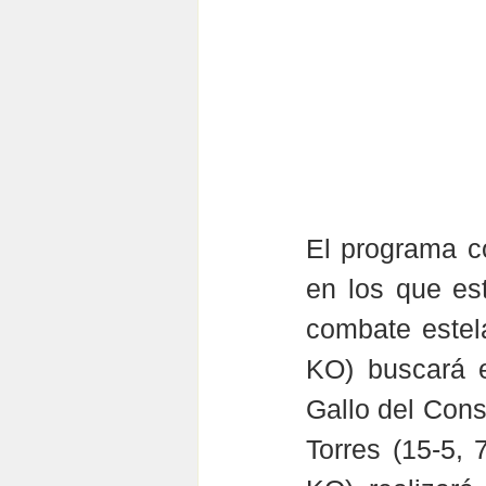
El programa co
en los que est
combate estela
KO) buscará e
Gallo del Cons
Torres (15-5, 