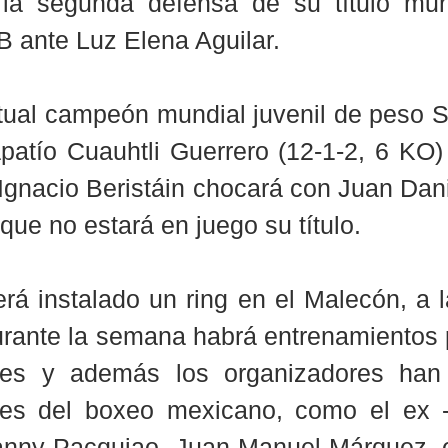
 la segunda defensa de su título mun
 ante Luz Elena Aguilar.
tual campeón mundial juvenil de peso 
patío Cuauhtli Guerrero (12-1-2, 6 KO) 
Ignacio Beristáin chocará con Juan Dani
que no estará en juego su título. 
rá instalado un ring en el Malecón, a la
rante la semana habrá entrenamientos p
ntes y además los organizadores han 
ares del boxeo mexicano, como el ex 
nny Pacquiao, Juan Manuel Márquez, 