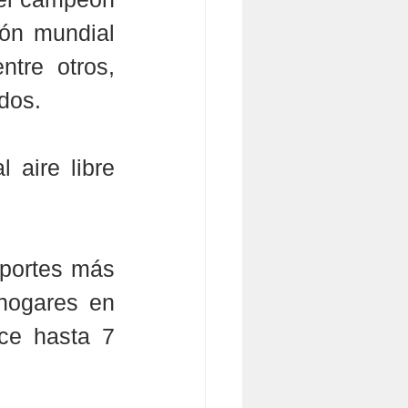
n mundial 
re otros, 
ados.
 aire libre 
portes más 
hogares en 
ce hasta 7 