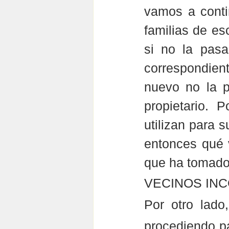
vamos a contin
familias de esc
si no la pasa
correspondient
nuevo no la p
propietario. 
utilizan para s
entonces qué v
que ha tomado 
VECINOS IN
Por otro lado
procediendo par