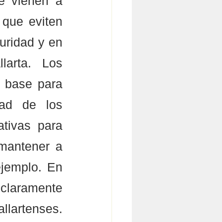
e vienen a 
que eviten 
uridad y en 
arta. Los 
 base para 
ad de los 
tivas para 
mantener a 
jemplo. En 
laramente 
llartenses. 