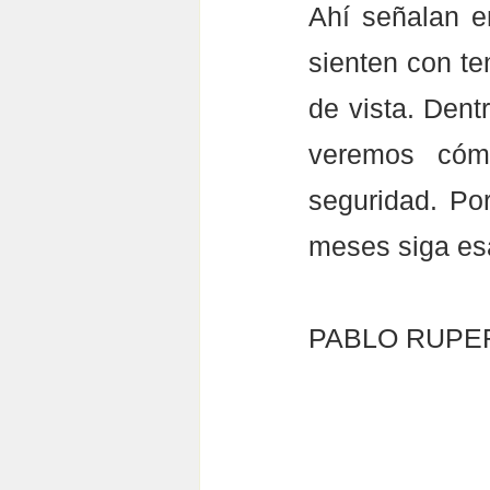
Ahí señalan e
sienten con te
de vista. Dent
veremos cómo
seguridad. Por
meses siga esa
PABLO RUPE