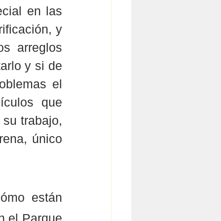
ial en las 
ficación, y 
s arreglos 
rlo y si de 
oblemas el 
ículos que 
su trabajo, 
ena, único 
cómo están 
n el Parque 