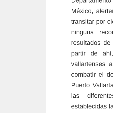
Departamento 
México, alerte
transitar por c
ninguna reco
resultados de
partir de ah
vallartenses 
combatir el d
Puerto Vallart
las diferen
establecidas la