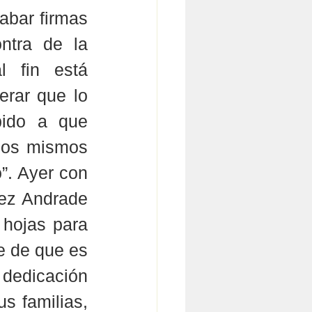
abar firmas 
tra de la 
l fin está 
rar que lo 
ido a que 
 los mismos 
. Ayer con 
ez Andrade 
 hojas para 
e de que es 
 dedicación 
s familias, 