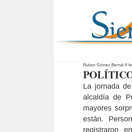
Ruben Gómez Bernal
9 f
POLÍTICO
La jornada de
alcaldía de P
mayores sorpr
están. Perso
registraron e