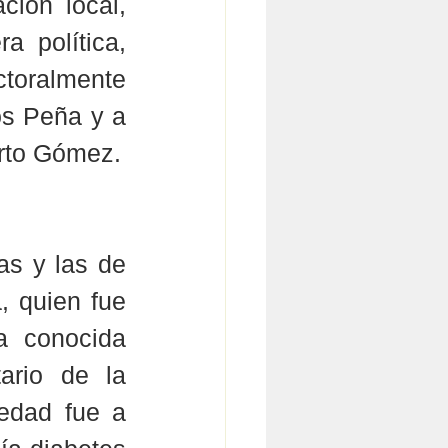
ción local, 
 política, 
toralmente 
s Peña y a 
erto Gómez.
s y las de 
 quien fue 
 conocida 
ario de la 
edad fue a 