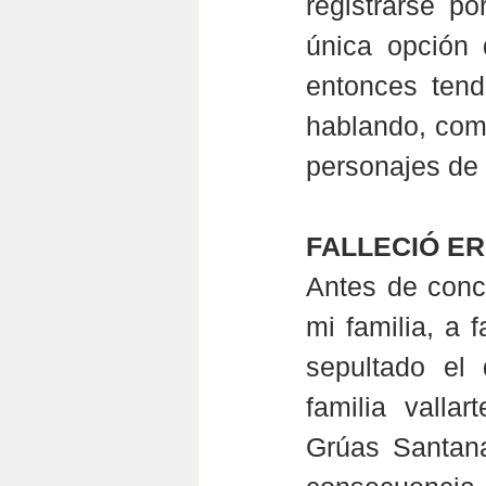
registrarse po
única opción 
entonces tend
hablando, como
personajes de 
FALLECIÓ E
Antes de concl
mi familia, a 
sepultado el
familia valla
Grúas Santana