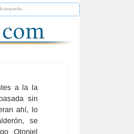
es a la la 
pasada sin 
an ahí, lo 
derón, se 
go Otoniel 