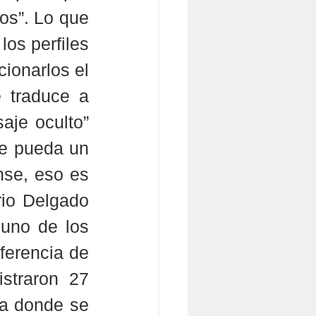
os”. Lo que 
os perfiles 
ionarlos el 
 traduce a 
aje oculto” 
e pueda un 
nse, eso es 
io Delgado 
uno de los 
ferencia de 
straron 27 
a donde se 