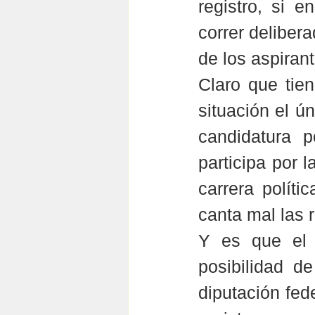
registro, si e
correr deliber
de los aspirant
Claro que tiene
situación el ú
candidatura p
participa por l
carrera políti
canta mal las 
Y es que el a
posibilidad de
diputación fede