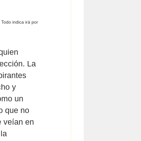
 Todo indica irá por 
 quien 
ección. La 
irantes 
cho y 
omo un 
o que no 
e veían en 
la 