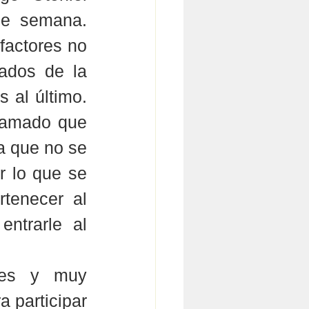
de semana. 
factores no 
ados de la 
 al último. 
lamado que 
a que no se 
r lo que se 
tenecer al 
ntrarle al 
ces y muy 
 participar 