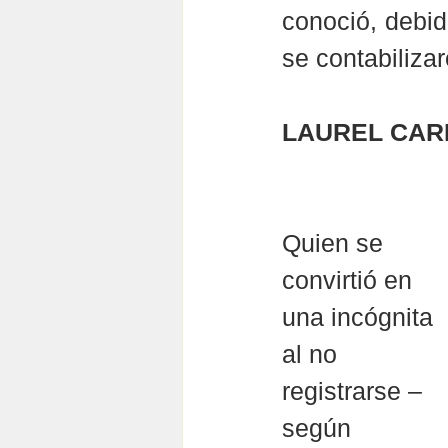
conoció, debido
se contabiliza
LAUREL CARR
Quien se 
convirtió en 
una incógnita 
al no 
registrarse –
según 