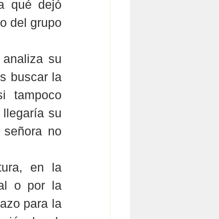
a qué dejó 
o del grupo 
 analiza su 
s buscar la 
si tampoco 
llegaría su 
 señora no 
ra, en la 
l o por la 
azo para la 