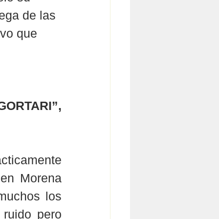
rega de las 
uvo que 
ORTARI”, 
ticamente 
 en Morena 
muchos los 
ruido pero 