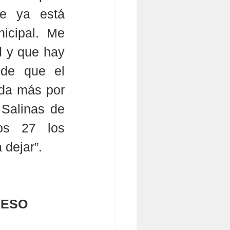
e ya está 
icipal. Me 
 y que hay 
de que el 
da más por 
Salinas de 
os 27 los 
 dejar”.
CESO