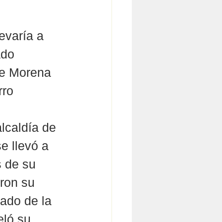
evaría a 
ado 
de Morena 
rro 
lcaldía de 
e llevó a 
 de su 
ron su 
ado de la 
ló su 