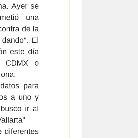
ma. Ayer se 
etió una 
ontra de la 
dando”. El 
n este día 
la CDMX o 
rona. 
datos para 
os a uno y 
usco ir al 
llarta” 
diferentes 