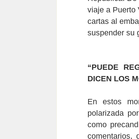
viaje a Puerto 
cartas al emba
suspender su g
“PUEDE REG
DICEN LOS 
En estos mome
polarizada po
como precandi
comentarios, 