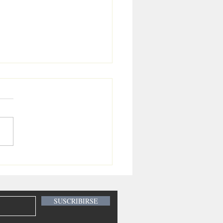
inchismo
abanderense?
SUSCRIBIRSE