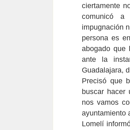
ciertamente no
comunicó a 
impugnación no
persona es en
abogado que l
ante la inst
Guadalajara, d
Precisó que b
buscar hacer 
nos vamos con
ayuntamiento a
Lomelí informó