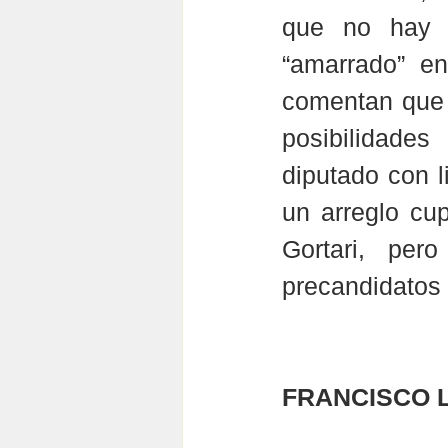
que no hay n
“amarrado” en
comentan que e
posibilidade
diputado con 
un arreglo cup
Gortari, per
precandidatos 
FRANCISCO 