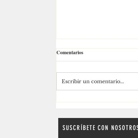
Comentarios
Escribir un comentario...
Ra Aguilar recorre las
colonias con asambleas
informativas en Puerto
Vallarta
SUSCRÍBETE CON NOSOTRO