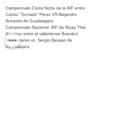
Campeonato Costa Norte de la IKF entre 
Carlos "Tornado" Pérez VS Alejandro 
Armenta de Guadalajara
Campeonato Nacional  IKF de Muay Thai 
Amateur entre el vallartense Brandon 
Manzanares vs. Sergio Barajas de 
Guadalajara
Dos peleas más profesionales y dos 
amateur por Campeonatos de liga Ring 
Warriors.
Información General
La Opinión
Ver todo
Entradas recientes