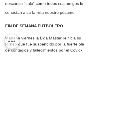
descanse “Lalo” como todos sus amigos le 
conocían a su familia nuestro pésame
FIN DE SEMANA FUTBOLERO
Mañana viernes la Liga Máster reinicia su 
torneo que fue suspendido por la fuerte ola 
de contagios y fallecimientos por el Covid-
19. El torneo fue suspendido en la jornada 
8 por lo que se reanuda en la novena, en 
las diferentes canchas a excepción de las 
canchas Alfredos en las que suspendió toda 
actividad en la semana porque las lluvias 
provocaron encharcamientos. 
LA FINAL LA BOCA VS. TOMOCA EL 
DOMINGO
Después de dos domingos consecutivos en 
los que se ha suspendido la final  de la Liga 