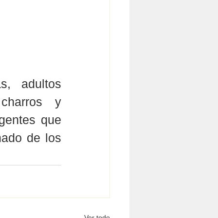
s, adultos 
charros y 
gentes que 
ado de los 
Ver todo