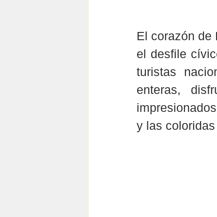
El corazón de P
el desfile cív
turistas naci
enteras, dis
impresionados 
y las coloridas