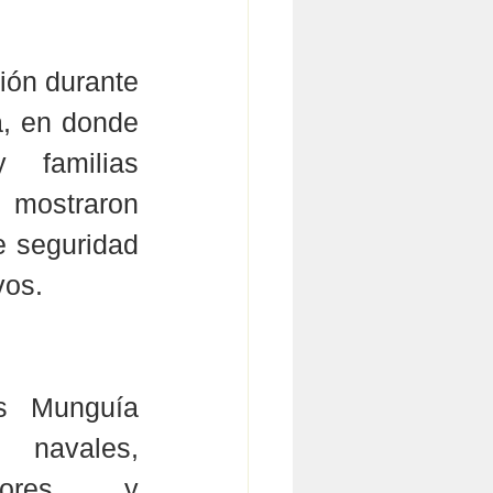
ión durante 
a, en donde 
  familias 
mostraron 
 seguridad 
vos.
s Munguía 
navales, 
idores y 