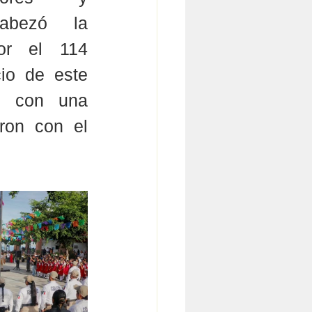
cabezó la 
r el 114 
cio de este 
n con una 
on con el 