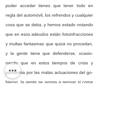
poder ac­ceder tienes que tener todo en 
regla del automóvil, los refrendos y cualquier 
cosa que se deba, y hemos estado notando 
que en esos adeu­dos están fotoinfracciones 
y multas fantasmas que quizá no procedan, 
y la gente tie­ne que defenderse, ocasio­
nando que en estos tiempos de crisis y 
pandemia por las malas actuaciones del go­
bierno, la gente se ponga a pensar si come 
o pone en re­gla el automóvil lo cual lleva a 
una situación que nosotros dijimos hace 
mucho, que si la gente no tiene ni para co­
mer, menos va a tener para poder pagar 
adeudos y lue­go la verificación”, dijo.